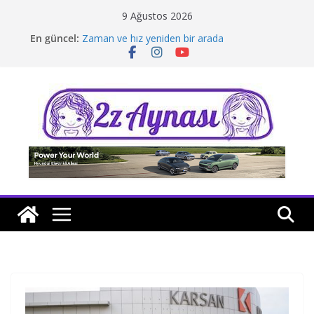
Skip
9 Ağustos 2026
to
En güncel:
Zaman ve hız yeniden bir arada
content
Borusan Next Bodrum’da açıldı
Stellantis Yönetiminde iki önemli atama
Hafif ticaride yerli üretim model sayısı artıyor
Tatil rotasında test sürüşü