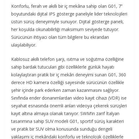
Konforlu, ferah ve akıllı bir iç mekâna sahip olan G01, 7”
boyutundaki dijital IPS gösterge paneliyle lider teknolojileri
üstün sürüş deneyimiyle sunuyor. Dijital gösterge paneli,
her koşulda okunabilirliği maksimum seviyede tutuyor.
Sürücünün ihtiyacı olan tüm bilgilere bu ekrandan
ulaşılabiliyor.
Kablosuz akıllı telefon şarjı, ısıtma ve soğutma özelliğine
sahip bardak tutucuları gibi özelliklerle günlük hayatı
kolaylaştıran pratik bir iç mekân deneyimi sunan G01, 360
derece HD kamera özelliği sayesinde sürücünün özellikle
şehir içinde park ederken zaman kazanmasını sağlıyor.
Sınıfında ender donanımlardan video kayıt cihazı (VDR) ise
seyahat esnasında önemli anları videoya çekerek sürüşleri
kayıt altına almaya olanak tanıyor. SWM’in zarif İtalyan
tasarımına sahip SUV modeli G01, sportif sürüş karakteri
ve pratik bir SUV olma konusunda sunduğu dengeli
yaklaşımı iç mekândaki konforlu ve teknolojik özelliklerle