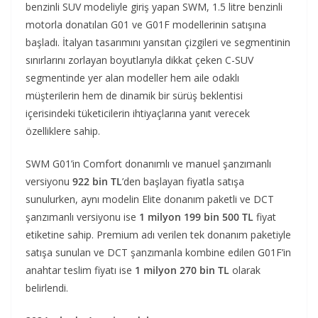
benzinli SUV modeliyle giriş yapan SWM, 1.5 litre benzinli
motorla donatılan G01 ve G01F modellerinin satışına
başladı. İtalyan tasarımını yansıtan çizgileri ve segmentinin
sınırlarını zorlayan boyutlarıyla dikkat çeken C-SUV
segmentinde yer alan modeller hem aile odaklı
müşterilerin hem de dinamik bir sürüş beklentisi
içerisindeki tüketicilerin ihtiyaçlarına yanıt verecek
özelliklere sahip.
SWM G01’in Comfort donanımlı ve manuel şanzımanlı
versiyonu
922 bin TL
’den başlayan fiyatla satışa
sunulurken, aynı modelin Elite donanım paketli ve DCT
şanzımanlı versiyonu ise
1 milyon 199 bin 500 TL
fiyat
etiketine sahip. Premium adı verilen tek donanım paketiyle
satışa sunulan ve DCT şanzımanla kombine edilen G01F’in
anahtar teslim fiyatı ise
1 milyon 270 bin TL
olarak
belirlendi.