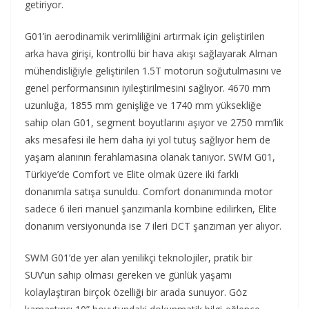
getiriyor.
G01’in aerodinamik verimliliğini artırmak için geliştirilen
arka hava girişi, kontrollü bir hava akışı sağlayarak Alman
mühendisliğiyle geliştirilen 1.5T motorun soğutulmasını ve
genel performansının iyileştirilmesini sağlıyor. 4670 mm
uzunluğa, 1855 mm genişliğe ve 1740 mm yüksekliğe
sahip olan G01, segment boyutlarını aşıyor ve 2750 mm’lik
aks mesafesi ile hem daha iyi yol tutuş sağlıyor hem de
yaşam alanının ferahlamasına olanak tanıyor. SWM G01,
Türkiye’de Comfort ve Elite olmak üzere iki farklı
donanımla satışa sunuldu. Comfort donanımında motor
sadece 6 ileri manuel şanzımanla kombine edilirken, Elite
donanım versiyonunda ise 7 ileri DCT şanzıman yer alıyor.
SWM G01’de yer alan yenilikçi teknolojiler, pratik bir
SUV’un sahip olması gereken ve günlük yaşamı
kolaylaştıran birçok özelliği bir arada sunuyor. Göz