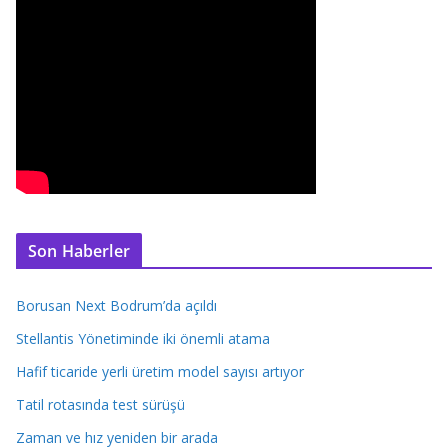
Son Haberler
Borusan Next Bodrum’da açıldı
Stellantis Yönetiminde iki önemli atama
Hafif ticaride yerli üretim model sayısı artıyor
Tatil rotasında test sürüşü
Zaman ve hız yeniden bir arada