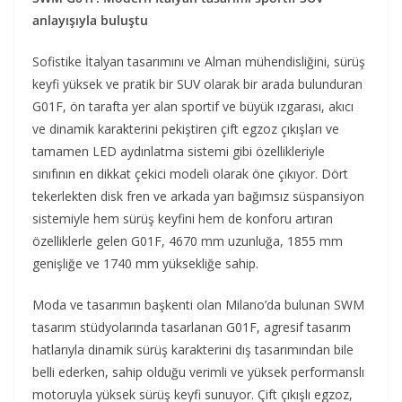
anlayışıyla buluştu
Sofistike İtalyan tasarımını ve Alman mühendisliğini, sürüş
keyfi yüksek ve pratik bir SUV olarak bir arada bulunduran
G01F, ön tarafta yer alan sportif ve büyük ızgarası, akıcı
ve dinamik karakterini pekiştiren çift egzoz çıkışları ve
tamamen LED aydınlatma sistemi gibi özellikleriyle
sınıfının en dikkat çekici modeli olarak öne çıkıyor. Dört
tekerlekten disk fren ve arkada yarı bağımsız süspansiyon
sistemiyle hem sürüş keyfini hem de konforu artıran
özelliklerle gelen G01F, 4670 mm uzunluğa, 1855 mm
genişliğe ve 1740 mm yüksekliğe sahip.
Moda ve tasarımın başkenti olan Milano’da bulunan SWM
tasarım stüdyolarında tasarlanan G01F, agresif tasarım
hatlarıyla dinamik sürüş karakterini dış tasarımından bile
belli ederken, sahip olduğu verimli ve yüksek performanslı
motoruyla yüksek sürüş keyfi sunuyor. Çift çıkışlı egzoz,