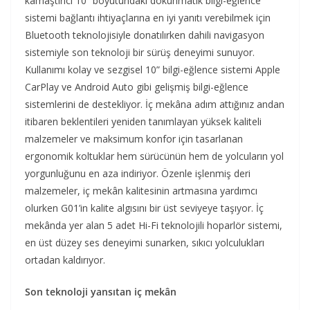
kamaştırıcı 10” boyutundaki dokunmatik bilgi-eğlence
sistemi bağlantı ihtiyaçlarına en iyi yanıtı verebilmek için
Bluetooth teknolojisiyle donatılırken dahili navigasyon
sistemiyle son teknoloji bir sürüş deneyimi sunuyor.
Kullanımı kolay ve sezgisel 10” bilgi-eğlence sistemi Apple
CarPlay ve Android Auto gibi gelişmiş bilgi-eğlence
sistemlerini de destekliyor. İç mekâna adım attığınız andan
itibaren beklentileri yeniden tanımlayan yüksek kaliteli
malzemeler ve maksimum konfor için tasarlanan
ergonomik koltuklar hem sürücünün hem de yolcuların yol
yorgunluğunu en aza indiriyor. Özenle işlenmiş deri
malzemeler, iç mekân kalitesinin artmasına yardımcı
olurken G01’in kalite algısını bir üst seviyeye taşıyor. İç
mekânda yer alan 5 adet Hi-Fi teknolojili hoparlör sistemi,
en üst düzey ses deneyimi sunarken, sıkıcı yolculukları
ortadan kaldırıyor.
Son teknoloji yansıtan iç mekân