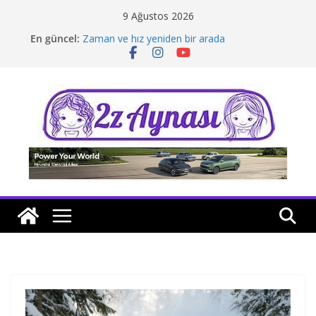
Skip
9 Ağustos 2026
to
En güncel:
Zaman ve hız yeniden bir arada
content
Borusan Next Bodrum’da açıldı
Stellantis Yönetiminde iki önemli atama
Hafif ticaride yerli üretim model sayısı artıyor
Tatil rotasında test sürüşü