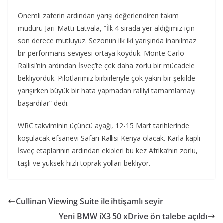
Önemli zaferin ardından yarışı değerlendiren takım
müdürü Jari-Matti Latvala, “İlk 4 sırada yer aldığımız için
son derece mutluyuz. Sezonun ilk iki yarışında inanılmaz
bir performans seviyesi ortaya koyduk. Monte Carlo
Rallisi’nin ardından İsveç’te çok daha zorlu bir mücadele
bekliyorduk. Pilotlarımız birbirleriyle çok yakın bir şekilde
yarışırken büyük bir hata yapmadan ralliyi tamamlamayı
başardılar” dedi.
WRC takviminin üçüncü ayağı, 12-15 Mart tarihlerinde
koşulacak efsanevi Safari Rallisi Kenya olacak. Karla kaplı
İsveç etaplarının ardından ekipleri bu kez Afrika’nın zorlu,
taşlı ve yüksek hızlı toprak yolları bekliyor.
Cullinan Viewing Suite ile ihtişamlı seyir
Yeni BMW iX3 50 xDrive ön talebe açıldı