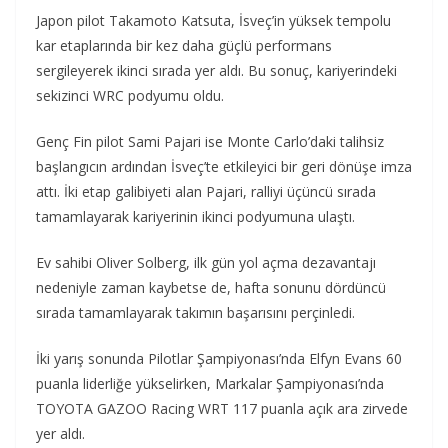
Japon pilot Takamoto Katsuta, İsveç’in yüksek tempolu
kar etaplarında bir kez daha güçlü performans
sergileyerek ikinci sırada yer aldı. Bu sonuç, kariyerindeki
sekizinci WRC podyumu oldu.
Genç Fin pilot Sami Pajari ise Monte Carlo’daki talihsiz
başlangıcın ardından İsveç’te etkileyici bir geri dönüşe imza
attı. İki etap galibiyeti alan Pajari, ralliyi üçüncü sırada
tamamlayarak kariyerinin ikinci podyumuna ulaştı.
Ev sahibi Oliver Solberg, ilk gün yol açma dezavantajı
nedeniyle zaman kaybetse de, hafta sonunu dördüncü
sırada tamamlayarak takımın başarısını perçinledi.
İki yarış sonunda Pilotlar Şampiyonası’nda Elfyn Evans 60
puanla liderliğe yükselirken, Markalar Şampiyonası’nda
TOYOTA GAZOO Racing WRT 117 puanla açık ara zirvede
yer aldı.