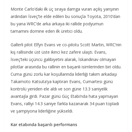
Monte Carlo’daki ilk üç sıraya damga vuran açılış yarışının
ardından İsveç’te elde edilen bu sonuçla Toyota, 2010’dan
bu yana WRC’de arka arkaya iki rallide podyumun
tamamını domine eden ilk üretici oldu.
Gallerli pilot Elfyn Evans ve co-pilotu Scott Martin, WRC’nin
kış rallisinde üst üste ikinci kez zafere ulaştı. Evans,
İsveç’teki üçüncü galibiyetini alarak, İskandinav olmayan
pilotlar arasında bu rallinin en başarılı isimlerinden biri oldu.
Cuma günü zorlu kar koşullarında liderliği takım arkadaşı
Takamoto Katsuta’ya kaptıran Evans, Cumartesi günü
kontrolü yeniden ele aldı ve son güne 13.3 saniyelik
avantajla girdi. Pazar günü Güç Etabı’nda hata yapmayan
Evans, ralliyi 14.3 saniye farkla kazanarak 34 puan topladı
ve şampiyona liderliğine yükseldi.
Kar etabında başarılı performans