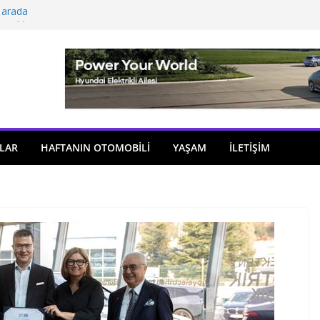
 arada
açıldı
i önemli atama
 model sayısı artıyor
ü
LAR
HAFTANIN OTOMOBILI
YAŞAM
İLETİŞİM