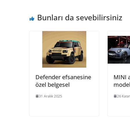
Bunları da sevebilirsiniz
Defender efsanesine
MINI a
özel belgesel
model
31 Aralık 2025
26 Kası