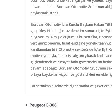
otomotiv sektöründe kadın çalışan ve yönetici sayıl
devam ederken Borusan Otomotiv Grubu’nun aldığı ser
paylaşmak isteriz.
Borusan Otomotiv İcra Kurulu Başkanı Hakan Tiftik, “S
gerçekleştirilen bağımsız denetim sonucu İş’te Eşit
duyuyorum. Almış olduğumuz bu sertifika, Borusan
verdiğimiz önemin, fırsat eşitliğine yönelik taahh
kanıtlarından biri. Otomotiv sektöründe İş’te Eşit K
motivasyonuyla, ‘erkek işi’ algısını yıkarak kadınlar
güçlendirmek ve cinsiyet farkı gözetmeksizin herke
devam edeceğiz. Borusan Otomotiv Grubu’nun sekt
ortaya koydukları vizyon ve gösterdikleri emekler 
Bu sertifikanın sektörde diğer marka ve şirketlere 
Peugeot E-308