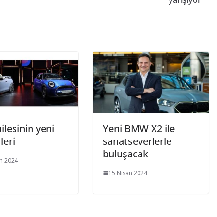
yarışıyor
ilesinin yeni
Yeni BMW X2 ile
leri
sanatseverlerle
buluşacak
m 2024
15 Nisan 2024