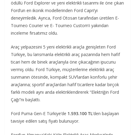
ödüllü Ford Explorer ve yeni elektrikli tasarımı ile öne çıkan
Ford’un en ikonik modellerinden Ford Capri’yi
deneyimledik. Ayrıca, Ford Otosan tarafından üretilen E-
Tourneo Courier ve E- Tourneo Custom’ı yakından
inceleme fırsatımız oldu.
Araç yelpazesini 5 yeni elektrikli araçla genişleten Ford
Türkiye, bu lansmanla elektrikli araç pazarında hem hafif
ticari hem de binek araçlarıyla öne çıkacağının ipucunu
vermiş oldu. Ford Türkiye, müşterilerine elektrikli araç
sunmanın ötesinde, kompakt SUV’lardan konforlu şehir
araçlarına; sportif araçlardan hafif ticarilere kadar birçok
farklı modeli aynı anda elektriklendirerek “Elektriğin Ford
Çağı”nı başlattı.
Ford Puma Gen-E Türkiye’de
1.593.100 TL
’den başlayan
tavsiye edilen satış fiyatı bulunuyor.
Ford’un Almanya’daki Köln Elektrikli Araç Merkezi’nde