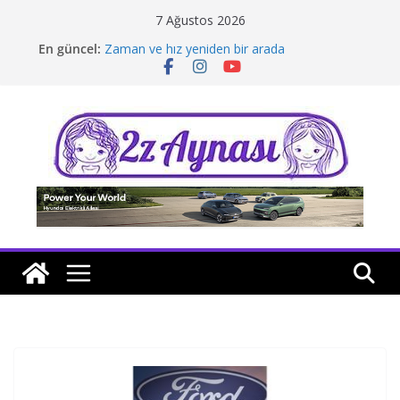
Skip
7 Ağustos 2026
to
En güncel:
Zaman ve hız yeniden bir arada
content
Borusan Next Bodrum’da açıldı
Stellantis Yönetiminde iki önemli atama
Hafif ticaride yerli üretim model sayısı artıyor
Tatil rotasında test sürüşü