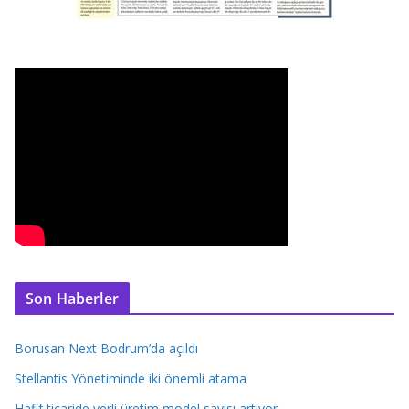
Son Haberler
Borusan Next Bodrum’da açıldı
Stellantis Yönetiminde iki önemli atama
Hafif ticaride yerli üretim model sayısı artıyor