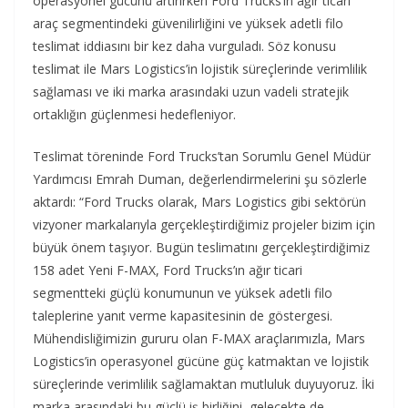
operasyonel gücünü artırırken Ford Trucks’ın ağır ticari
araç segmentindeki güvenilirliğini ve yüksek adetli filo
teslimat iddiasını bir kez daha vurguladı. Söz konusu
teslimat ile Mars Logistics’in lojistik süreçlerinde verimlilik
sağlaması ve iki marka arasındaki uzun vadeli stratejik
ortaklığın güçlenmesi hedefleniyor.
Teslimat töreninde Ford Trucks’tan Sorumlu Genel Müdür
Yardımcısı Emrah Duman, değerlendirmelerini şu sözlerle
aktardı: “Ford Trucks olarak, Mars Logistics gibi sektörün
vizyoner markalarıyla gerçekleştirdiğimiz projeler bizim için
büyük önem taşıyor. Bugün teslimatını gerçekleştirdiğimiz
158 adet Yeni F-MAX, Ford Trucks’ın ağır ticari
segmentteki güçlü konumunun ve yüksek adetli filo
taleplerine yanıt verme kapasitesinin de göstergesi.
Mühendisliğimizin gururu olan F-MAX araçlarımızla, Mars
Logistics’in operasyonel gücüne güç katmaktan ve lojistik
süreçlerinde verimlilik sağlamaktan mutluluk duyuyoruz. İki
marka arasındaki bu güçlü iş birliğini, gelecekte de