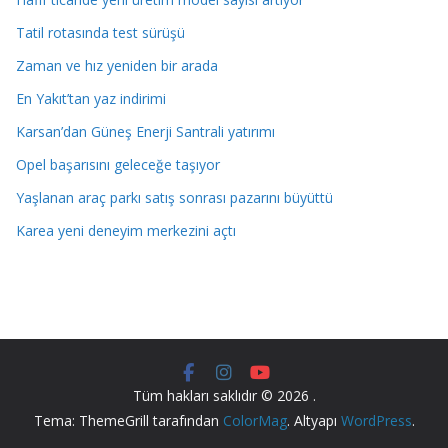
Tatil rotasında test sürüşü
Zaman ve hız yeniden bir arada
En Yakıt’tan yaz indirimi
Karsan’dan Güneş Enerji Santrali yatırımı
Opel başarısını geleceğe taşıyor
Yaşlanan araç parkı satış sonrası pazarını büyüttü
Karea yeni deneyim merkezini açtı
Tüm hakları saklıdır © 2026
.
Tema: ThemeGrill tarafından
ColorMag
. Altyapı
WordPress
.