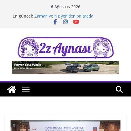
Skip
6 Ağustos 2026
to
En güncel:
Zaman ve hız yeniden bir arada
content
Borusan Next Bodrum’da açıldı
Stellantis Yönetiminde iki önemli atama
Hafif ticaride yerli üretim model sayısı artıyor
Tatil rotasında test sürüşü