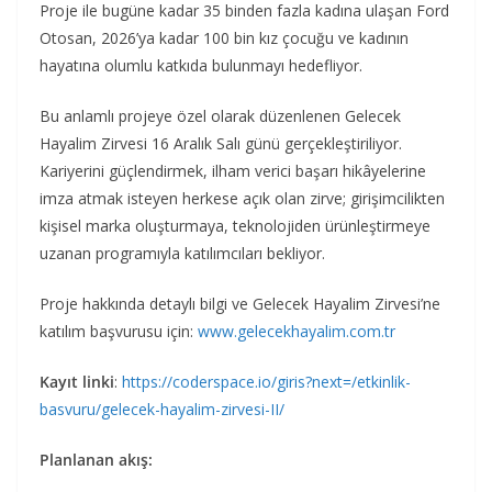
Proje ile bugüne kadar 35 binden fazla kadına ulaşan Ford
Otosan, 2026’ya kadar 100 bin kız çocuğu ve kadının
hayatına olumlu katkıda bulunmayı hedefliyor.
Bu anlamlı projeye özel olarak düzenlenen Gelecek
Hayalim Zirvesi 16 Aralık Salı günü gerçekleştiriliyor.
Kariyerini güçlendirmek, ilham verici başarı hikâyelerine
imza atmak isteyen herkese açık olan zirve; girişimcilikten
kişisel marka oluşturmaya, teknolojiden ürünleştirmeye
uzanan programıyla katılımcıları bekliyor.
Proje hakkında detaylı bilgi ve Gelecek Hayalim Zirvesi’ne
katılım başvurusu için:
www.gelecekhayalim.com.tr
Kayıt linki
:
https://coderspace.io/giris?next=/etkinlik-
basvuru/gelecek-hayalim-zirvesi-II/
Planlanan akış: