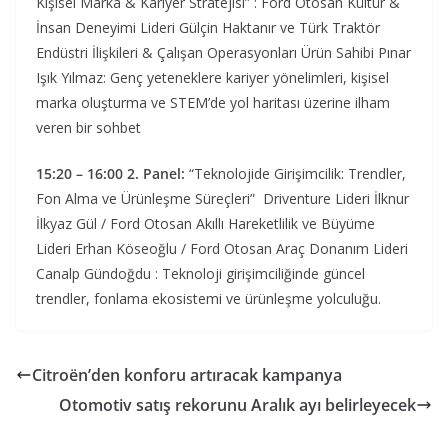
Kişisel Marka & Kariyer Stratejisi” : Ford Otosan Kültür &
İnsan Deneyimi Lideri Gülçin Haktanır ve Türk Traktör
Endüstri İlişkileri & Çalışan Operasyonları Ürün Sahibi Pınar
Işık Yılmaz: Genç yeteneklere kariyer yönelimleri, kişisel
marka oluşturma ve STEM’de yol haritası üzerine ilham
veren bir sohbet
15:20 – 16:00 2. Panel:
“Teknolojide Girişimcilik: Trendler,
Fon Alma ve Ürünleşme Süreçleri” Driventure Lideri İlknur
İlkyaz Gül / Ford Otosan Akıllı Hareketlilik ve Büyüme
Lideri Erhan Köseoğlu / Ford Otosan Araç Donanım Lideri
Canalp Gündoğdu : Teknoloji girişimciliğinde güncel
trendler, fonlama ekosistemi ve ürünleşme yolculuğu.
Citroën’den konforu artıracak kampanya
Otomotiv satış rekorunu Aralık ayı belirleyecek