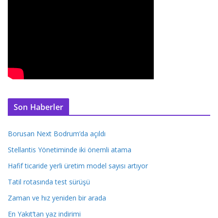
Son Haberler
Borusan Next Bodrum’da açıldı
Stellantis Yönetiminde iki önemli atama
Hafif ticaride yerli üretim model sayısı artıyor
Tatil rotasında test sürüşü
Zaman ve hız yeniden bir arada
En Yakıt’tan yaz indirimi