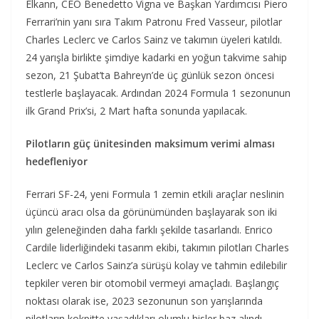
Elkann, CEO Benedetto Vigna ve Başkan Yardımcısı Piero
Ferrari’nin yanı sıra Takım Patronu Fred Vasseur, pilotlar
Charles Leclerc ve Carlos Sainz ve takımın üyeleri katıldı.
24 yarışla birlikte şimdiye kadarki en yoğun takvime sahip
sezon, 21 Şubat’ta Bahreyn’de üç günlük sezon öncesi
testlerle başlayacak. Ardından 2024 Formula 1 sezonunun
ilk Grand Prix’si, 2 Mart hafta sonunda yapılacak.
Pilotların güç ünitesinden maksimum verimi alması
hedefleniyor
Ferrari SF-24, yeni Formula 1 zemin etkili araçlar neslinin
üçüncü aracı olsa da görünümünden başlayarak son iki
yılın geleneğinden daha farklı şekilde tasarlandı. Enrico
Cardile liderliğindeki tasarım ekibi, takımın pilotları Charles
Leclerc ve Carlos Sainz’a sürüşü kolay ve tahmin edilebilir
tepkiler veren bir otomobil vermeyi amaçladı. Başlangıç
noktası olarak ise, 2023 sezonunun son yarışlarında
pilotların kokpitte yaşadıkları olumlu hisler baz alındı.