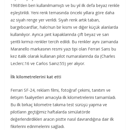
1968’den beri kullanılmamıştı ve bu yıl ilk defa beyaz renkle
eşleştirildi. Yeni renk temasında önceki yıllara göre daha
az siyah renge yer verildi. Siyah renk artık taban,
bargeboard’lar, halo’nun bir kısmı ve diğer küçük alanlarda
kullanılıyor. Ayrıca jant kapaklarında çift beyaz ve sarı
şeritli kırmızı renkler tercih edildi. Bu renkler aynı zamanda
Maranello markasının resmi yazı tipi olan Ferrari Sans bu
kez italik olarak kullanan pilot numaralarında da (Charles
Leclerc:16 ve Carlos Sainz:55) yer alıyor.
İlk kilometrelerini kat etti
Ferrari SF-24, reklam filmi, fotoğraf çekimi, tanıtım ve
iletişim faaliyetleri amacıyla ilk kilometrelerini tamamladı.
Bu ilk birkaç kilometre takıma test sürüşü yapma ve
pilotların geçtiğimiz haftalarda simülatörde
değerlendirdikleri aracın pistte nasıl davrandığına dair ilk
fikirlerini edinmelerini sağladı.