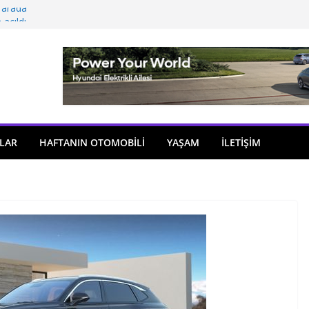
 arada
açıldı
i önemli atama
 model sayısı artıyor
ü
LAR
HAFTANIN OTOMOBILI
YAŞAM
İLETİŞİM