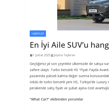
HABERLER
En İyi Aile SUV’u hang
1 Şubat 2025
Şeyma Taşkıran
Geçtiğimiz yıl son çeyrekte ülkemizde de satışa su
zafere ulaştı. Turbo benzinli HS “Fiyat-Fayda Avant
pazarında yüksek katma değer sunma konusundaki it
ödülü ile turbo benzinli yeni HS, Türkiye’de Luxury
perakende satış fiyatı ve şubat ayına özel avantajla
“What Car?” ekibinden yorumlar