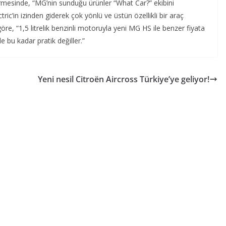
rmesinde, “MG’nin sunduğu ürünler “What Car?” ekibini
ic’in izinden giderek çok yönlü ve üstün özellikli bir araç
re, “1,5 litrelik benzinli motoruyla yeni MG HS ile benzer fiyata
bu kadar pratik değiller.”
Yeni nesil Citroën Aircross Türkiye’ye geliyor!