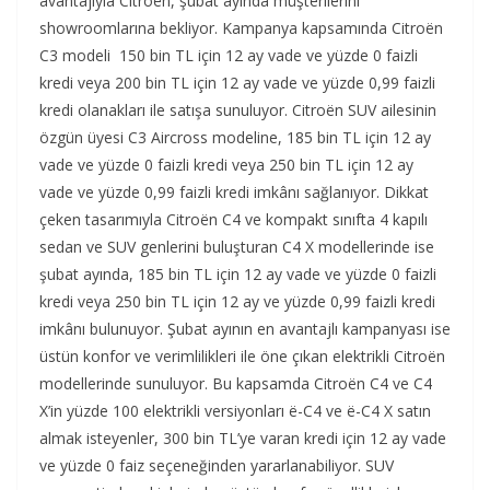
avantajıyla Citroën, şubat ayında müşterilerini
showroomlarına bekliyor. Kampanya kapsamında Citroën
C3 modeli 150 bin TL için 12 ay vade ve yüzde 0 faizli
kredi veya 200 bin TL için 12 ay vade ve yüzde 0,99 faizli
kredi olanakları ile satışa sunuluyor. Citroën SUV ailesinin
özgün üyesi C3 Aircross modeline, 185 bin TL için 12 ay
vade ve yüzde 0 faizli kredi veya 250 bin TL için 12 ay
vade ve yüzde 0,99 faizli kredi imkânı sağlanıyor. Dikkat
çeken tasarımıyla Citroën C4 ve kompakt sınıfta 4 kapılı
sedan ve SUV genlerini buluşturan C4 X modellerinde ise
şubat ayında, 185 bin TL için 12 ay vade ve yüzde 0 faizli
kredi veya 250 bin TL için 12 ay ve yüzde 0,99 faizli kredi
imkânı bulunuyor. Şubat ayının en avantajlı kampanyası ise
üstün konfor ve verimlilikleri ile öne çıkan elektrikli Citroën
modellerinde sunuluyor. Bu kapsamda Citroën C4 ve C4
X’in yüzde 100 elektrikli versiyonları ë-C4 ve ë-C4 X satın
almak isteyenler, 300 bin TL’ye varan kredi için 12 ay vade
ve yüzde 0 faiz seçeneğinden yararlanabiliyor. SUV