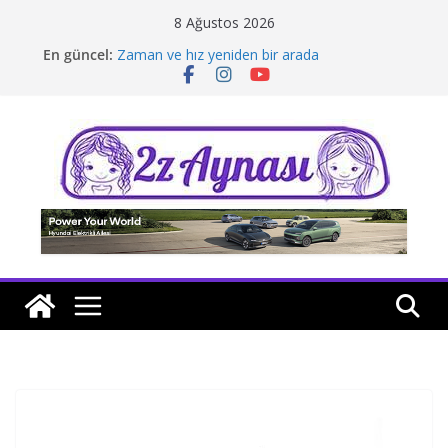
Skip
8 Ağustos 2026
to
En güncel:
Zaman ve hız yeniden bir arada
content
Borusan Next Bodrum’da açıldı
Stellantis Yönetiminde iki önemli atama
Hafif ticaride yerli üretim model sayısı artıyor
Tatil rotasında test sürüşü