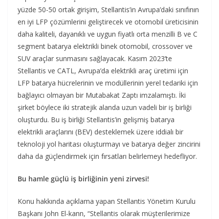
yüzde 50-50 ortak girişim, Stellantis’in Avrupa’daki sınıfının
en iyi LFP çözümlerini geliştirecek ve otomobil üreticisinin
daha kaliteli, dayanıklı ve uygun fiyatlı orta menzilli B ve C
segment batarya elektrikli binek otomobil, crossover ve
SUV araçlar sunmasını sağlayacak. Kasım 2023’te
Stellantis ve CATL, Avrupa’da elektrikli araç üretimi için
LFP batarya hücrelerinin ve modüllerinin yerel tedariki için
bağlayıcı olmayan bir Mutabakat Zaptı imzalamıştı. İki
şirket böylece iki stratejik alanda uzun vadeli bir iş birliği
oluşturdu. Bu iş birliği Stellantis’in gelişmiş batarya
elektrikli araçlarını (BEV) desteklemek üzere iddialı bir
teknoloji yol haritası oluşturmayı ve batarya değer zincirini
daha da güçlendirmek için fırsatları belirlemeyi hedefliyor.
Bu hamle güçlü iş birliğinin yeni zirvesi!
Konu hakkında açıklama yapan Stellantis Yönetim Kurulu
Başkanı John El-kann, “Stellantis olarak müşterilerimize