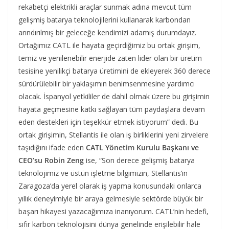
rekabetçi elektrikli araçlar sunmak adına mevcut tüm
gelişmiş batarya teknolojilerini kullanarak karbondan
arındırılmış bir geleceğe kendimizi adamış durumdayız.
Ortağımız CATL ile hayata geçirdiğimiz bu ortak girişim,
temiz ve yenilenebilir enerjide zaten lider olan bir üretim
tesisine yenilikçi batarya üretimini de ekleyerek 360 derece
sürdürülebilir bir yaklaşımın benimsenmesine yardımcı
olacak. İspanyol yetkililer de dahil olmak üzere bu girişimin
hayata geçmesine katkı sağlayan tüm paydaşlara devam
eden destekleri için teşekkür etmek istiyorum” dedi. Bu
ortak girişimin, Stellantis ile olan iş birliklerini yeni zirvelere
taşıdığını ifade eden
CATL Yönetim Kurulu Başkanı ve
CEO’su Robin Zeng
ise, “Son derece gelişmiş batarya
teknolojimiz ve üstün işletme bilgimizin, Stellantis’in
Zaragoza’da yerel olarak iş yapma konusundaki onlarca
yıllık deneyimiyle bir araya gelmesiyle sektörde büyük bir
başarı hikayesi yazacağımıza inanıyorum. CATL’nin hedefi,
sıfır karbon teknolojisini dünya genelinde erişilebilir hale