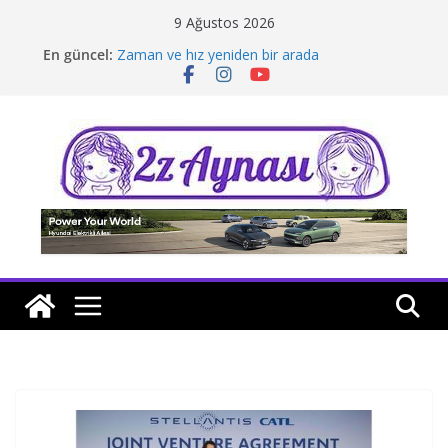
Skip
9 Ağustos 2026
to
En güncel:
Zaman ve hız yeniden bir arada
content
Borusan Next Bodrum’da açıldı
Stellantis Yönetiminde iki önemli atama
Hafif ticaride yerli üretim model sayısı artıyor
Tatil rotasında test sürüşü