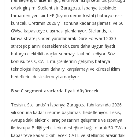
hamleyle iş birliklerini güçlendiriyor. İki şirketin oluşturduğu
ortak girişim, Stellantis’in Zaragoza, İspanya tesisinde
tamamen yeni bir LFP (lityum demir fosfat) batarya tesisi
kuracak. Üretimin 2026 yılı sonuna kadar başlaması ve 50
GWsa kapasiteye ulaşması planlanıyor. Stellantis, ikili
kimya stratejisinden yararlanarak Dare Forward 2030
stratejik planını desteklemek üzere daha uygun fiyatlı
batarya elektrikli araçlar sunmayı taahhüt ediyor. Söz
konusu tesis, CATL müşterilerinin gelişmiş batarya
teknolojisi ihtiyacını daha iyi karşılamayı ve küresel iklim
hedeflerini desteklemeyi amaçlıyor.
B ve C segment araçlarda fiyatı düşürecek
Tesisin, Stellantis’in İspanya Zaragoza fabrikasında 2026
yılı sonuna kadar üretime başlaması hedefleniyor. Tesis,
Avrupa’daki elektrikli araç pazarının gelişimine ve İspanya
ile Avrupa Birliği yetkililerin desteğine bağlı olarak 50 GWsa
kapasiteye kadar çıkabilecek. CATL ve Stellantis arasındaki