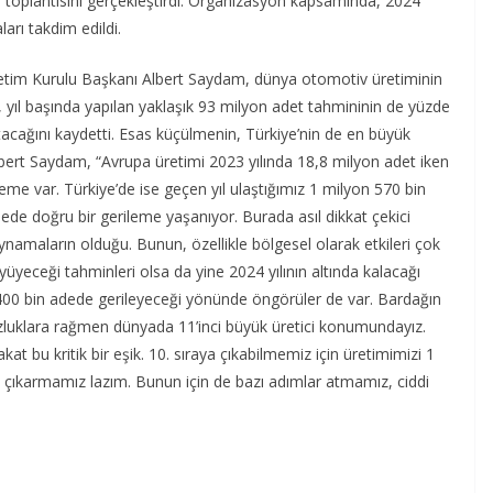
e toplantısını gerçekleştirdi. Organizasyon kapsamında, 2024
ları takdim edildi.
etim Kurulu Başkanı Albert Saydam, dünya otomotiv üretiminin
se, yıl başında yapılan yaklaşık 93 milyon adet tahmininin de yüzde
tacağını kaydetti. Esas küçülmenin, Türkiye’nin de en büyük
lbert Saydam, “Avrupa üretimi 2023 yılında 18,8 milyon adet iken
eme var. Türkiye’de ise geçen yıl ulaştığımız 1 milyon 570 bin
dede doğru bir gerileme yaşanıyor. Burada asıl dikkat çekici
namaların olduğu. Bunun, özellikle bölgesel olarak etkileri çok
üyeceği tahminleri olsa da yine 2024 yılının altında kalacağı
 400 bin adede gerileyeceği yönünde öngörüler de var. Bardağın
zluklara rağmen dünyada 11’inci büyük üretici konumundayız.
akat bu kritik bir eşik. 10. sıraya çıkabilmemiz için üretimimizi 1
 çıkarmamız lazım. Bunun için de bazı adımlar atmamız, ciddi