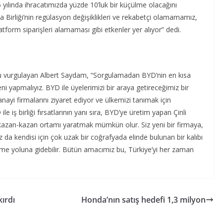
 yılında ihracatımızda yüzde 10’luk bir küçülme olacağını
 Birliği’nin regülasyon değişiklikleri ve rekabetçi olamamamız,
atform siparişleri alamaması gibi etkenler yer alıyor” dedi.
ğunu vurgulayan Albert Saydam, “Sorgulamadan BYD’nin en kısa
i yapmalıyız. BYD ile üyelerimizi bir araya getireceğimiz bir
anayi firmalarını ziyaret ediyor ve ülkemizi tanımak için
 iş birliği fırsatlarının yanı sıra, BYD’ye üretim yapan Çinli
ir kazan-kazan ortamı yaratmak mümkün olur. Siz yeni bir firmaya,
ız da kendisi için çok uzak bir coğrafyada elinde bulunan bir kalıbı
tme yoluna gidebilir. Bütün amacımız bu, Türkiye’yi her zaman
kırdı
Honda’nın satış hedefi 1,3 milyon