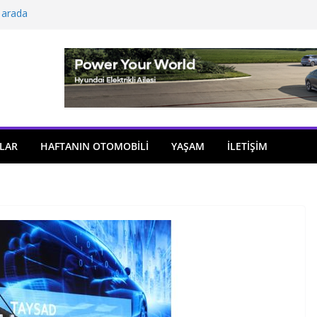
 arada
açıldı
i önemli atama
 model sayısı artıyor
ü
LAR
HAFTANIN OTOMOBILI
YAŞAM
İLETİŞİM