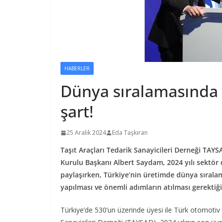
HABERLER
Dünya sıralamasında 
şart!
25 Aralık 2024
Eda Taşkıran
Taşıt Araçları Tedarik Sanayicileri Derneği TAYS
Kurulu Başkanı Albert Saydam, 2024 yılı sektör d
paylaşırken, Türkiye’nin üretimde dünya sırala
yapılması ve önemli adımların atılması gerektiği
Türkiye’de 530’un üzerinde üyesi ile Türk otomotiv t