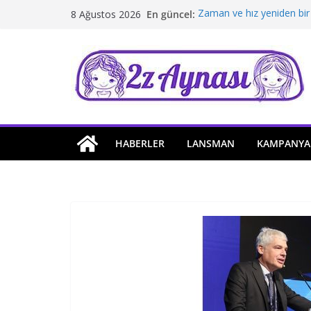
Skip
En güncel:
Zaman ve hız yeniden bir
8 Ağustos 2026
to
Borusan Next Bodrum’da 
Stellantis Yönetiminde ik
content
Hafif ticaride yerli üretim
Tatil rotasında test sürüş
HABERLER
LANSMAN
KAMPANYA