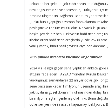
Sektörde her şirketin çok ciddi sorunları olduğunu 
neyi değiştirirsin? diye sorarsanız, Türkiye’nin 1,5
oranına ulaşmasını sağlamak için tüm yönetmelikle
Çünkü bunu yaptığınız zaman fabrikalarımız rekabetçi
paylaşırız ve toplum mutlu olur. Ne yazık ki şu anki 
başka şey de biz hep Türkiye’nin hafif ticari araç
ithalat oranı hafif ticari araçlarda yüzde 25-30 ar
yanlış yaptık, bunu nasıl çeviririz diye odaklanması
2025 yılında ihracatta küçülme öngörülüyor
2024 yılı ile ilgili geçen sene yaptıkları ankete göre
ettiğini ifade eden TAYSAD Yönetim Kurulu Başkan
vurduğunuz zamandaysa 22 milyar dolar gibi, öngör
sene öncesine kadar 1 milyonun üzerinde araç ihraç 
yakıtlı, daha güzel donanımlı olmasından dolayı bir
bir milyon araçtan gerilemiş olalım ki. Bunu değiştir
dolar seviyesinde ihracatla kapatmayı bekliyoruz. B