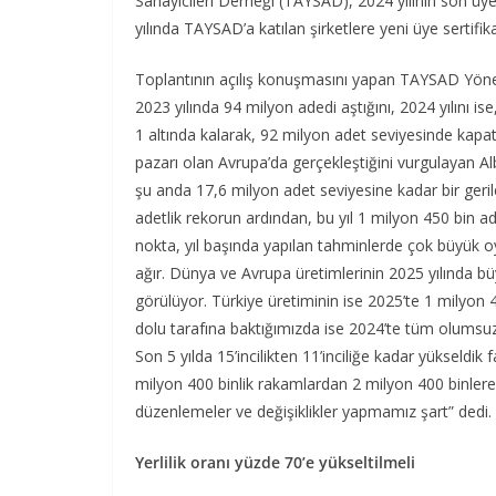
Sanayicileri Derneği (TAYSAD), 2024 yılının son üy
yılında TAYSAD’a katılan şirketlere yeni üye sertifika
Toplantının açılış konuşmasını yapan TAYSAD Yön
2023 yılında 94 milyon adedi aştığını, 2024 yılını i
1 altında kalarak, 92 milyon adet seviyesinde kapa
pazarı olan Avrupa’da gerçekleştiğini vurgulayan A
şu anda 17,6 milyon adet seviyesine kadar bir geril
adetlik rekorun ardından, bu yıl 1 milyon 450 bin a
nokta, yıl başında yapılan tahminlerde çok büyük oy
ağır. Dünya ve Avrupa üretimlerinin 2025 yılında büy
görülüyor. Türkiye üretiminin ise 2025’te 1 milyon
dolu tarafına baktığımızda ise 2024’te tüm olumsu
Son 5 yılda 15’incilikten 11’inciliğe kadar yükseldik f
milyon 400 binlik rakamlardan 2 milyon 400 binlere
düzenlemeler ve değişiklikler yapmamız şart” dedi.
Yerlilik oranı yüzde 70’e yükseltilmeli