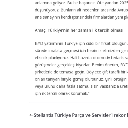
anlamına geliyor. Bu bir başarıdır. Öte yandan 2025
düşünüyoruz. Bunların alt nedenleri arasında Avrupa
ana sanayinin kendi içerisindeki firmalardan yeni pl
Amaç, Türkiye’nin her zaman ilk tercih olması
BYD yatırımının Türkiye için ciddi bir fırsat oldu
sürede imalata geçmesi için hepimiz elimizden gelen
etkinlik planlıyoruz. Hali hazırda otomotiv tedarik s
görüşmeler gerçekleştiriyorlar. Benim önerim, BYD ile
şirketlerle de temasa geçin. Böylece çift taraflı b
onları tanıyan biriyle gitmiş olursunuz. Çinli ortağın
veya ürünü daha fazla satma, sizin vasıtanızla üre
için ilk tercih olarak korumak.”
Stellantis Türkiye Parça ve Servisler’i rekor 