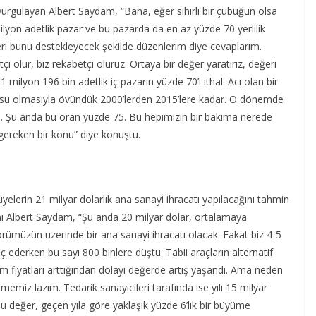
vurgulayan Albert Saydam, “Bana, eğer sihirli bir çubuğun olsa
 milyon adetlik pazar ve bu pazarda da en az yüzde 70 yerlilik
ri bunu destekleyecek şekilde düzenlerim diye cevaplarım.
 olur, biz rekabetçi oluruz. Ortaya bir değer yaratırız, değeri
1 milyon 196 bin adetlik iç pazarın yüzde 70’i ithal. Acı olan bir
 üssü olmasıyla övündük 2000’lerden 2015’lere kadar. O dönemde
ası. Şu anda bu oran yüzde 75. Bu hepimizin bir bakıma nerede
 gereken bir konu” diye konuştu.
 üyelerin 21 milyar dolarlık ana sanayi ihracatı yapılacağını tahmin
ı Albert Saydam, “Şu anda 20 milyar dolar, ortalamaya
ümüzün üzerinde bir ana sanayi ihracatı olacak. Fakat biz 4-5
ederken bu sayı 800 binlere düştü. Tabii araçların alternatif
im fiyatları arttığından dolayı değerde artış yaşandı. Ama neden
memiz lazım. Tedarik sanayicileri tarafında ise yılı 15 milyar
u değer, geçen yıla göre yaklaşık yüzde 6’lık bir büyüme