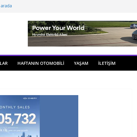
 arada
açıldı
i önemli atama
 model sayısı artıyor
ü
LAR
HAFTANIN OTOMOBILI
YAŞAM
İLETİŞİM