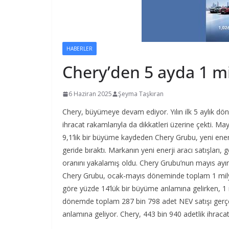
HABERLER
Chery’den 5 ayda 1 m
6 Haziran 2025
Şeyma Taşkıran
Chery, büyümeye devam ediyor. Yılın ilk 5 aylık döne
ihracat rakamlarıyla da dikkatleri üzerine çekti. Ma
9,1’lik bir büyüme kaydeden Chery Grubu, yeni enerj
geride bıraktı. Markanın yeni enerji aracı satışları,
oranını yakalamış oldu. Chery Grubu’nun mayıs ayınd
Chery Grubu, ocak-mayıs döneminde toplam 1 milyon 
göre yüzde 14’lük bir büyüme anlamına gelirken, 1 
dönemde toplam 287 bin 798 adet NEV satışı gerçekl
anlamına geliyor. Chery, 443 bin 940 adetlik ihraca