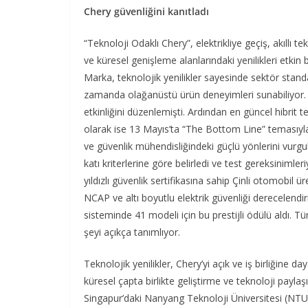
Chery güvenliğini kanıtladı
“Teknoloji Odaklı Chery”, elektrikliye geçiş, akıll
ve küresel genişleme alanlarındaki yenilikleri etkin 
Marka, teknolojik yenilikler sayesinde sektör standa
zamanda olağanüstü ürün deneyimleri sunabiliyor. Che
etkinliğini düzenlemişti. Ardından en güncel hibrit tek
olarak ise 13 Mayıs’ta “The Bottom Line” temasıyla “S
ve güvenlik mühendisliğindeki güçlü yönlerini vurgul
katı kriterlerine göre belirledi ve test gereksinimleri
yıldızlı güvenlik sertifikasına sahip Çinli otomobil
NCAP ve altı boyutlu elektrik güvenliği derecelend
sisteminde 41 modeli için bu prestijli ödülü aldı. 
şeyi açıkça tanımlıyor.
Teknolojik yenilikler, Chery’yi açık ve iş birliğine
küresel çapta birlikte geliştirme ve teknoloji payla
Singapur’daki Nanyang Teknoloji Üniversitesi (NTU) i