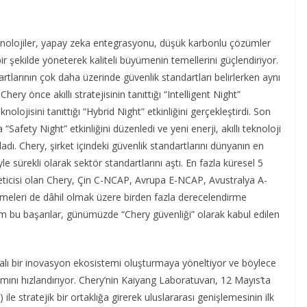
ı teknolojiler, yapay zeka entegrasyonu, düşük karbonlu çözümler
bir şekilde yöneterek kaliteli büyümenin temellerini güçlendiriyor.
rtlarının çok daha üzerinde güvenlik standartları belirlerken aynı
ry önce akıllı stratejisinin tanıttığı “Intelligent Night”
nolojisini tanıttığı “Hybrid Night” etkinliğini gerçekleştirdi. Son
afety Night” etkinliğini düzenledi ve yeni enerji, akıllı teknoloji
adı. Chery, şirket içindeki güvenlik standartlarını dünyanın en
yle sürekli olarak sektör standartlarını aştı. En fazla küresel 5
 üreticisi olan Chery, Çin C-NCAP, Avrupa E-NCAP, Avustralya A-
irmeleri de dâhil olmak üzere birden fazla derecelendirme
Tüm bu başarılar, günümüzde “Chery güvenliği” olarak kabul edilen
 dayalı bir inovasyon ekosistemi oluşturmaya yöneltiyor ve böylece
şımını hızlandırıyor. Chery’nin Kaiyang Laboratuvarı, 12 Mayıs’ta
le stratejik bir ortaklığa girerek uluslararası genişlemesinin ilk