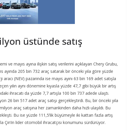
ilyon üstünde satış
mi ve mayıs ayına ilişkin satış verilerini açıklayan Chery Grubu,
yıs ayında 205 bin 732 araç satarak bir önceki yıla göre yüzde
i aracı (NEV) pazarında ise mayıs ayını 63 bin 169 adet satışla
 geçen yılın aynı dönemine kıyasla yüzde 47,7 gibi büyük bir artış
aki ihracatı da yüzde 7,7 artışla 100 bin 737 adede ulaştı.
26 bin 517 adet araç satışı gerçekleştirdi. Bu, bir önceki yıla
milyon araç satışına her zamankinden daha hızlı ulaşıldı. Bu
eşti. Bu ise yüzde 111,5’lik büyümeyle iki kattan fazla artış
tla Çin’in lider otomobil ihracatçısı konumunu sürdürüyor.