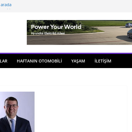
 arada
açıldı
i önemli atama
 model sayısı artıyor
ü
LAR
HAFTANIN OTOMOBILI
YAŞAM
İLETİŞİM