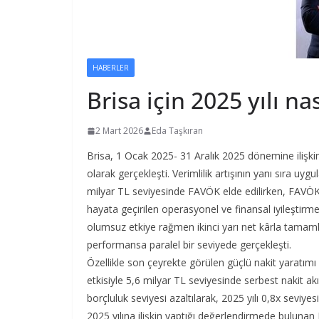
HABERLER
Brisa için 2025 yılı nas
2 Mart 2026
Eda Taşkıran
Brisa, 1 Ocak 2025- 31 Aralık 2025 dönemine ilişkin 
olarak gerçekleşti. Verimlilik artışının yanı sıra uyg
milyar TL seviyesinde FAVÖK elde edilirken, FAVÖK m
hayata geçirilen operasyonel ve finansal iyileştirme
olumsuz etkiye rağmen ikinci yarı net kârla tamamland
performansa paralel bir seviyede gerçekleşti.
Özellikle son çeyrekte görülen güçlü nakit yaratımı
etkisiyle 5,6 milyar TL seviyesinde serbest nakit ak
borçluluk seviyesi azaltılarak, 2025 yılı 0,8x seviy
2025 yılına ilişkin yaptığı değerlendirmede bulunan