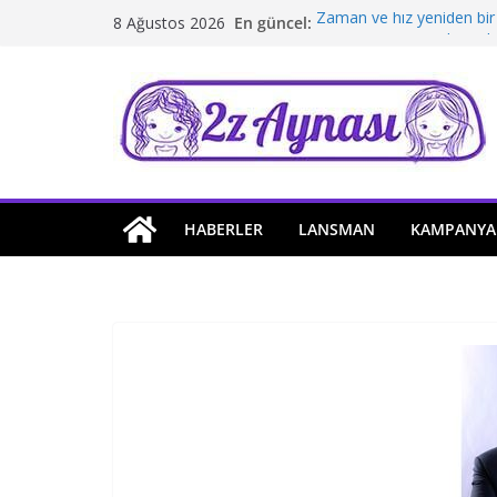
Skip
En güncel:
Zaman ve hız yeniden bir
8 Ağustos 2026
to
Borusan Next Bodrum’da 
Stellantis Yönetiminde ik
content
Hafif ticaride yerli üretim
Tatil rotasında test sürüş
HABERLER
LANSMAN
KAMPANYA