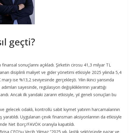
ıl geçti?
finansal sonuçlarını açıkladı. Şirketin cirosu 41,3 milyar TL
ulanan disiplinli maliyet ve gider yönetimi etkisiyle 2025 yılında 5,4
arjı ise %13,2 seviyesinde gerçekleşti. Yılın ikinci yarısında
 adımları sayesinde, regülasyon değişikliklerinin yarattığı
ı. Ancak ilk yarıdaki zararın etkisiyle, yıl geneli sonuçları bu
 ve gelecek odaklı, kontrollü sabit kıymet yatırım harcamalarının
ış yaratıldı. Uygulanan çevik finansman aksiyonlarının da etkisiyle
esinde Net Borç/FAVÖK oranıyla kapatıldı.
 Brisa CEO’su Vecih Yılmaz “2025 yılı, lastik sektöründe pazar ve