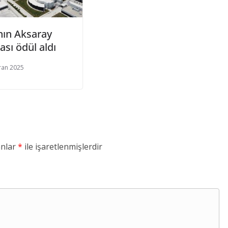
nın Aksaray
ası ödül aldı
ran 2025
anlar
*
ile işaretlenmişlerdir