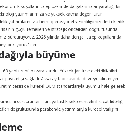
 ekonomik koşulların talep üzerinde dalgalanmalar yarattığı bir
teknoloji yatırımlarımıza ve yüksek katma değerli ürün
rlik yatırımlarımızla hem operasyonel verimliliğimizi destekledik
risa’nın güçlü temelleri ve stratejik öncelikleri doğrultusunda
ımızı sürdürüyoruz. 2026 yılında daha dengeli talep koşullarında
eyi bekliyoruz” dedi.
dağıyla büyüme
 68 yeni ürünü pazara sundu. Yüksek jantlı ve elektrikli-hibrit
payı artışı sağladı. Aksaray fabrikasında devreye alınan yeni
ki üretim tesisi de küresel OEM standartlarıyla uyumlu hale gelerek
ümesini sürdürürken Türkiye lastik sektöründeki ihracat liderliği
eri doğrultusunda perakende yatırımlarıyla küresel varlığını
şleme