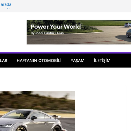
 arada
açıldı
i önemli atama
 model sayısı artıyor
ü
LAR
HAFTANIN OTOMOBILI
YAŞAM
İLETİŞİM