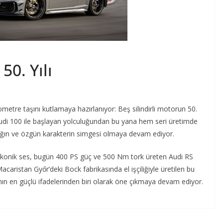
50. Yılı
ometre taşını kutlamaya hazırlanıyor: Beş silindirli motorun 50.
da Audi 100 ile başlayan yolculuğundan bu yana hem seri üretimde
ığın ve özgün karakterin simgesi olmaya devam ediyor.
ı ikonik ses, bugün 400 PS güç ve 500 Nm tork üreten Audi RS
 Macaristan Győr’deki Bock fabrikasında el işçiliğiyle üretilen bu
ın en güçlü ifadelerinden biri olarak öne çıkmaya devam ediyor.