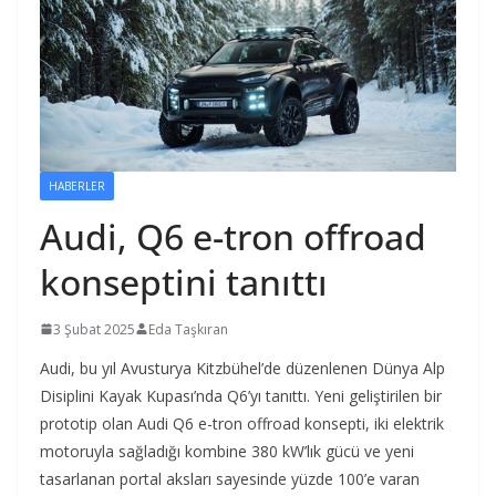
HABERLER
Audi, Q6 e-tron offroad
konseptini tanıttı
3 Şubat 2025
Eda Taşkıran
Audi, bu yıl Avusturya Kitzbühel’de düzenlenen Dünya Alp
Disiplini Kayak Kupası’nda Q6’yı tanıttı. Yeni geliştirilen bir
prototip olan Audi Q6 e-tron offroad konsepti, iki elektrik
motoruyla sağladığı kombine 380 kW’lık gücü ve yeni
tasarlanan portal aksları sayesinde yüzde 100’e varan