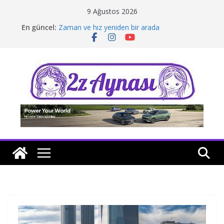
Skip
9 Ağustos 2026
to
En güncel:
Zaman ve hız yeniden bir arada
content
Borusan Next Bodrum’da açıldı
Stellantis Yönetiminde iki önemli atama
Hafif ticaride yerli üretim model sayısı artıyor
Tatil rotasında test sürüşü