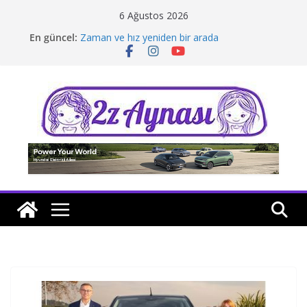
Skip
6 Ağustos 2026
to
En güncel:
Zaman ve hız yeniden bir arada
content
Borusan Next Bodrum’da açıldı
Stellantis Yönetiminde iki önemli atama
Hafif ticaride yerli üretim model sayısı artıyor
Tatil rotasında test sürüşü