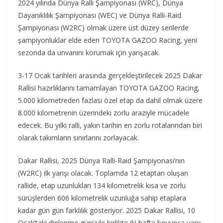
2024 yılında Dünya Ralli Şampiyonası (WRC), Dünya
Dayanıklılık Şampiyonası (WEC) ve Dünya Ralli-Raid
Şampiyonası (W2RC) olmak üzere üst düzey serilerde
şampiyonluklar elde eden TOYOTA GAZOO Racing, yeni
sezonda da unvanını korumak için yarışacak.
3-17 Ocak tarihleri arasında gerçekleştirilecek 2025 Dakar
Rallisi hazırlıklarını tamamlayan TOYOTA GAZOO Racing,
5.000 kilometreden fazlası özel etap da dahil olmak üzere
8.000 kilometrenin üzerindeki zorlu araziyle mücadele
edecek. Bu yılki ralli, yakın tarihin en zorlu rotalarından biri
olarak takımların sınırlarını zorlayacak.
Dakar Rallisi, 2025 Dünya Ralli-Raid Şampiyonası’nın
(W2RC) ilk yarışı olacak. Toplamda 12 etaptan oluşan
rallide, etap uzunlukları 134 kilometrelik kısa ve zorlu
sürüşlerden 606 kilometrelik uzunluğa sahip etaplara
kadar gün gün farklılık gösteriyor. 2025 Dakar Rallisi, 10
Ocak’taki dinlenme günüyle birlikte iki hafta boyunca yarış