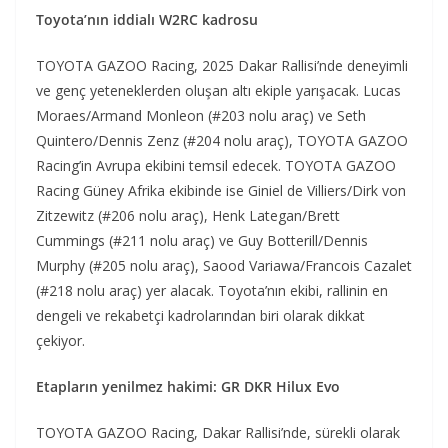
Toyota’nın iddialı W2RC kadrosu
TOYOTA GAZOO Racing, 2025 Dakar Rallisi’nde deneyimli
ve genç yeteneklerden oluşan altı ekiple yarışacak. Lucas
Moraes/Armand Monleon (#203 nolu araç) ve Seth
Quintero/Dennis Zenz (#204 nolu araç), TOYOTA GAZOO
Racing’in Avrupa ekibini temsil edecek. TOYOTA GAZOO
Racing Güney Afrika ekibinde ise Giniel de Villiers/Dirk von
Zitzewitz (#206 nolu araç), Henk Lategan/Brett
Cummings (#211 nolu araç) ve Guy Botterill/Dennis
Murphy (#205 nolu araç), Saood Variawa/Francois Cazalet
(#218 nolu araç) yer alacak. Toyota’nın ekibi, rallinin en
dengeli ve rekabetçi kadrolarından biri olarak dikkat
çekiyor.
Etapların yenilmez hakimi: GR DKR Hilux Evo
TOYOTA GAZOO Racing, Dakar Rallisi’nde, sürekli olarak