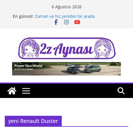
Skip
6 Ağustos 2026
to
En güncel:
Zaman ve hız yeniden bir arada
content
Borusan Next Bodrum’da açıldı
Stellantis Yönetiminde iki önemli atama
Hafif ticaride yerli üretim model sayısı artıyor
Tatil rotasında test sürüşü
yeni Renault Duster