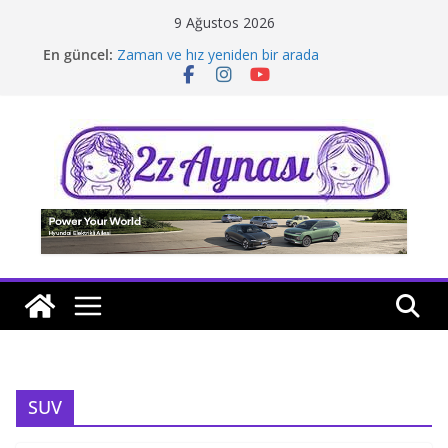
Skip
9 Ağustos 2026
to
En güncel:
Zaman ve hız yeniden bir arada
content
Borusan Next Bodrum’da açıldı
Stellantis Yönetiminde iki önemli atama
Hafif ticaride yerli üretim model sayısı artıyor
Tatil rotasında test sürüşü
SUV