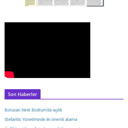
Son Haberler
Borusan Next Bodrum’da açıldı
Stellantis Yönetiminde iki önemli atama