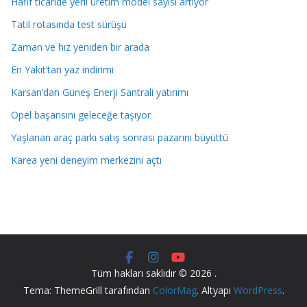
Hafif ticaride yerli üretim model sayısı artıyor
Tatil rotasında test sürüşü
Zaman ve hız yeniden bir arada
En Yakıt’tan yaz indirimi
Karsan’dan Güneş Enerji Santrali yatırımı
Opel başarısını geleceğe taşıyor
Yaşlanan araç parkı satış sonrası pazarını büyüttü
Karea yeni deneyim merkezini açtı
Tüm hakları saklıdır © 2026
.
Tema: ThemeGrill tarafından
ColorMag
. Altyapı
WordPress
.