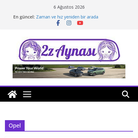
Skip
6 Ağustos 2026
to
En güncel:
Zaman ve hız yeniden bir arada
content
Borusan Next Bodrum’da açıldı
Stellantis Yönetiminde iki önemli atama
Hafif ticaride yerli üretim model sayısı artıyor
Tatil rotasında test sürüşü
Opel