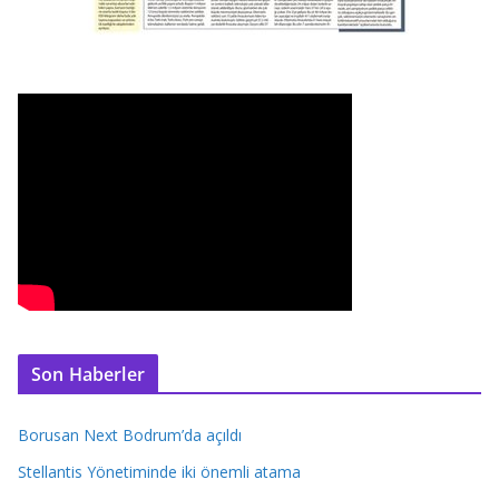
Son Haberler
Borusan Next Bodrum’da açıldı
Stellantis Yönetiminde iki önemli atama