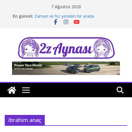
Skip
7 Ağustos 2026
to
En güncel:
Zaman ve hız yeniden bir arada
content
Borusan Next Bodrum’da açıldı
Stellantis Yönetiminde iki önemli atama
Hafif ticaride yerli üretim model sayısı artıyor
Tatil rotasında test sürüşü
ibrahim anaç