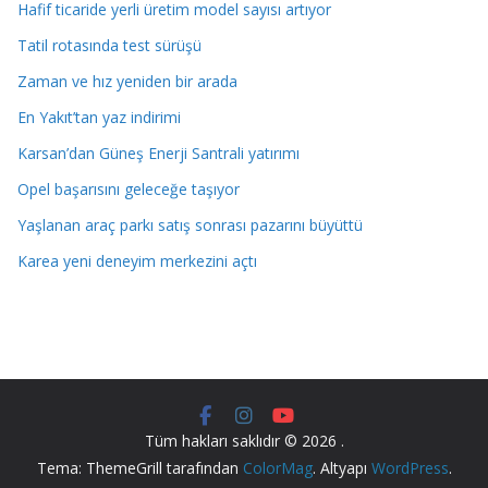
Hafif ticaride yerli üretim model sayısı artıyor
Tatil rotasında test sürüşü
Zaman ve hız yeniden bir arada
En Yakıt’tan yaz indirimi
Karsan’dan Güneş Enerji Santrali yatırımı
Opel başarısını geleceğe taşıyor
Yaşlanan araç parkı satış sonrası pazarını büyüttü
Karea yeni deneyim merkezini açtı
Tüm hakları saklıdır © 2026
.
Tema: ThemeGrill tarafından
ColorMag
. Altyapı
WordPress
.