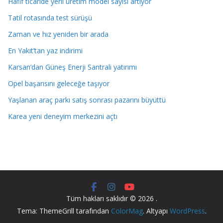
Hafif ticaride yerli üretim model sayısı artıyor
Tatil rotasında test sürüşü
Zaman ve hız yeniden bir arada
En Yakıt’tan yaz indirimi
Karsan’dan Güneş Enerji Santrali yatırımı
Opel başarısını geleceğe taşıyor
Yaşlanan araç parkı satış sonrası pazarını büyüttü
Karea yeni deneyim merkezini açtı
Tüm hakları saklıdır © 2026
.
Tema: ThemeGrill tarafından
ColorMag
. Altyapı
WordPress
.