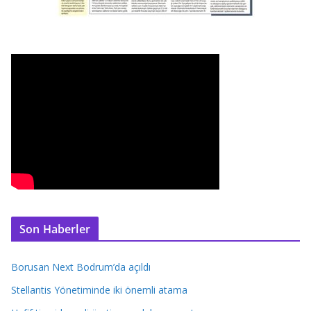
Son Haberler
Borusan Next Bodrum’da açıldı
Stellantis Yönetiminde iki önemli atama