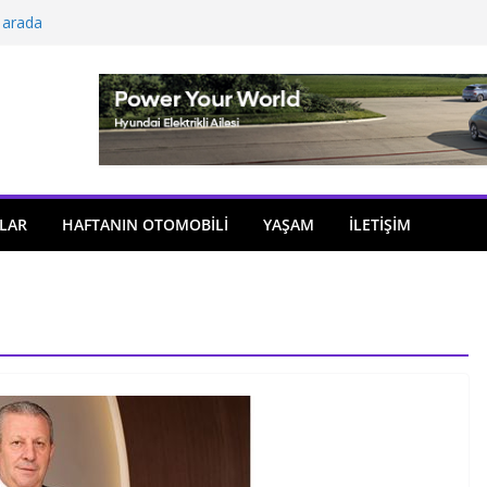
 arada
açıldı
i önemli atama
 model sayısı artıyor
ü
LAR
HAFTANIN OTOMOBILI
YAŞAM
İLETİŞİM