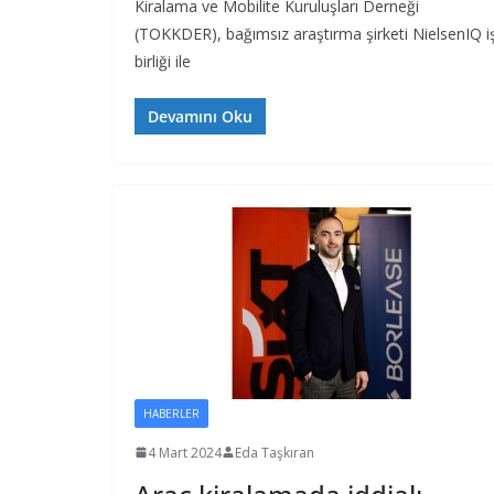
Kiralama ve Mobilite Kuruluşları Derneği
(TOKKDER), bağımsız araştırma şirketi NielsenIQ i
birliği ile
Devamını Oku
HABERLER
4 Mart 2024
Eda Taşkıran