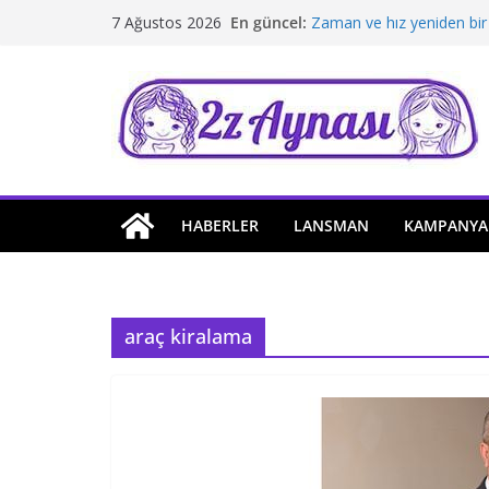
Skip
En güncel:
Zaman ve hız yeniden bir
7 Ağustos 2026
to
Borusan Next Bodrum’da 
Stellantis Yönetiminde ik
content
Hafif ticaride yerli üretim
Tatil rotasında test sürüş
HABERLER
LANSMAN
KAMPANYA
araç kiralama