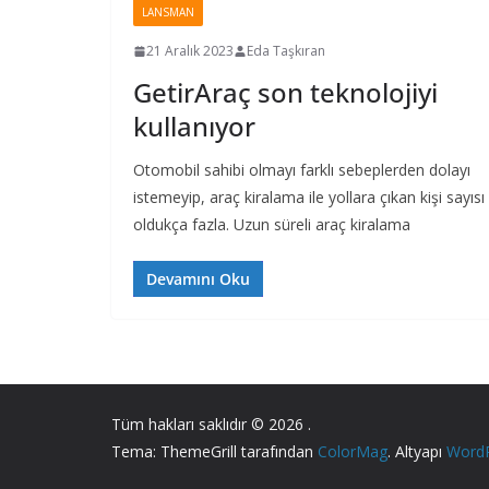
LANSMAN
21 Aralık 2023
Eda Taşkıran
GetirAraç son teknolojiyi
kullanıyor
Otomobil sahibi olmayı farklı sebeplerden dolayı
istemeyip, araç kiralama ile yollara çıkan kişi sayısı
oldukça fazla. Uzun süreli araç kiralama
Devamını Oku
Tüm hakları saklıdır © 2026
.
Tema: ThemeGrill tarafından
ColorMag
. Altyapı
Word