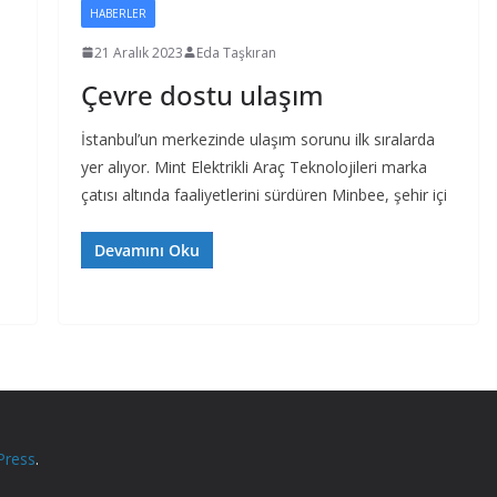
HABERLER
21 Aralık 2023
Eda Taşkıran
Çevre dostu ulaşım
İstanbul’un merkezinde ulaşım sorunu ilk sıralarda
yer alıyor. Mint Elektrikli Araç Teknolojileri marka
çatısı altında faaliyetlerini sürdüren Minbee, şehir içi
Devamını Oku
Press
.