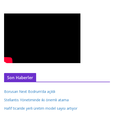
Son Haberler
Borusan Next Bodrum’da açıldı
Stellantis Yönetiminde iki önemli atama
Hafif ticaride yerli üretim model sayısı artıyor