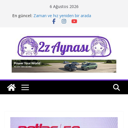
Skip
6 Ağustos 2026
to
En güncel:
Zaman ve hız yeniden bir arada
content
Borusan Next Bodrum’da açıldı
Stellantis Yönetiminde iki önemli atama
Hafif ticaride yerli üretim model sayısı artıyor
Tatil rotasında test sürüşü