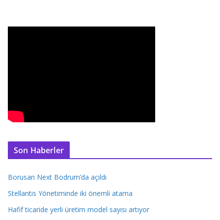
Son Haberler
Borusan Next Bodrum’da açıldı
Stellantis Yönetiminde iki önemli atama
Hafif ticaride yerli üretim model sayısı artıyor