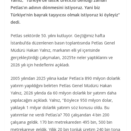
Yalnız, “Türkiye’de lastik üreticisi dendiği zaman
Petlas’ın adının dönmesini istiyoruz. Yani biz
Türkiye’nin bayrak taşıyıcısı olmak istiyoruz ki öyleyiz”
dedi.
Petlas sektörde 50. yılını kutluyor. Geçtiğimiz hafta
İstanbul’da düzenlenen basın toplantısında Petlas Genel
Müdürü Hakan Yalnız, markanın elli yıl içerisinde
gerçekleştirdiği çalışmaları, 2025’te neler yaptıklarını ve
2026 yılı için hedeflerini açıkladı.
2005 yılından 2025 yılına kadar Petlas’a 890 milyon dolarlık
yatırım yapıldığını belirten Petlas Genel Müdürü Hakan
Yalnız, 2026 yılında da 60 milyon dolarlık bir yatırım daha
yapılacağını açıkladı. Yalnız, “Böylece 950 milyon dolar,
yaklaşık 1 milyar dolarlık yatırım söz konusu oldu. Bu
yatırımlar ne verdi Petlas’a? 700 çalışandan 4 bin 200
çalışana geldik. 170 bin metrekareden 495 bin, 500 bin
metrekareye geldik. Yıllık 20 bin tonluk üretim 240 bin tona