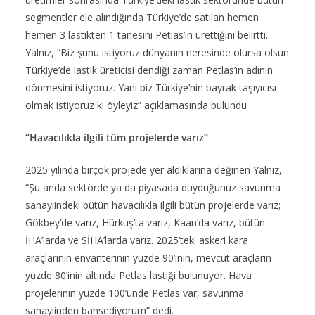
segmentler ele alındığında Türkiye’de satılan hemen
hemen 3 lastikten 1 tanesini Petlas’ın ürettiğini belirtti.
Yalnız, “Biz şunu istiyoruz dünyanın neresinde olursa olsun
Türkiye’de lastik üreticisi dendiği zaman Petlas’ın adının
dönmesini istiyoruz. Yani biz Türkiye’nin bayrak taşıyıcısı
olmak istiyoruz ki öyleyiz” açıklamasında bulundu
“Havacılıkla ilgili tüm projelerde varız”
2025 yılında birçok projede yer aldıklarına değinen Yalnız,
“Şu anda sektörde ya da piyasada duyduğunuz savunma
sanayiindeki bütün havacılıkla ilgili bütün projelerde varız;
Gökbey’de varız, Hürkuş’ta varız, Kaan’da varız, bütün
İHA’larda ve SİHA’larda varız. 2025’teki askeri kara
araçlarının envanterinin yüzde 90’ının, mevcut araçların
yüzde 80’inin altında Petlas lastiği bulunuyor. Hava
projelerinin yüzde 100’ünde Petlas var, savunma
sanayiinden bahsediyorum” dedi.