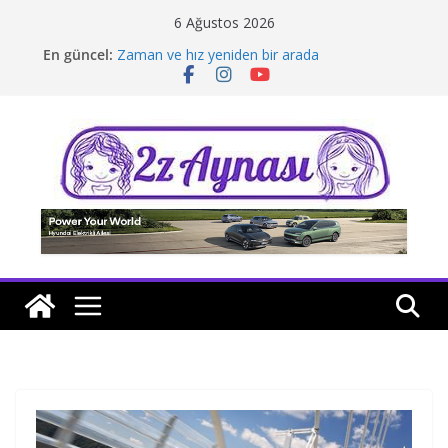
Skip
6 Ağustos 2026
to
En güncel:
Zaman ve hız yeniden bir arada
content
Borusan Next Bodrum’da açıldı
Stellantis Yönetiminde iki önemli atama
Hafif ticaride yerli üretim model sayısı artıyor
Tatil rotasında test sürüşü