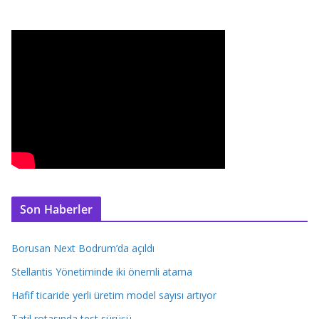
Son Haberler
Borusan Next Bodrum’da açıldı
Stellantis Yönetiminde iki önemli atama
Hafif ticaride yerli üretim model sayısı artıyor
Tatil rotasında test sürüşü