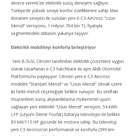
derece verimli bir elektrikli sürüş deneyimi sağlıyor.
Türkiye’de yüksek seviye konfor özelliklerine sahip Max
donanım seviyesi ile sunulan yeni ë-C3 Aircross “Uzun
Menzil” versiyonu, 1 milyon 704 bin TL fiyatıyla
segmentindeki iddiasını yukarıya taşıyor.
Elektrikli mobiliteyi konforla birleştiriyor
Yeni B-SUV, Citroën tarafından elektrikli çözümlere uygun
olarak tasarlanan ë-C3 hatchback ile aynı Akıllı Otomobil
Platformu’nu paylaşıyor. Citroën yeni ë-C3 Aircross
modelini “Standart Menzil” ve “Uzun Menzil” olmak üzere
iki farklı menzil seçeneğiyle birlikte sunuyor. Bu sınıftaki
müşterilerin sürüş alışkanlıklarına mükemmel uyum
sağlayan yeni elektrikli “Uzun Menzil” versiyon, 54 kWh
LFP (Lityum Demir Fosfat) batarya teknolojisi ile birlikte
83 kW/113 HP gücünde bir motora sahip. Bu teknoloji,
yeni C3 Aircross’un performanslı ve konforlu (399 km