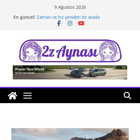
Skip
9 Ağustos 2026
to
En güncel:
Zaman ve hız yeniden bir arada
content
Borusan Next Bodrum’da açıldı
Stellantis Yönetiminde iki önemli atama
Hafif ticaride yerli üretim model sayısı artıyor
Tatil rotasında test sürüşü