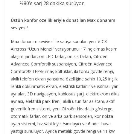
%80’e şarj 28 dakika sürüyor.
Üstün konfor özellikleriyle donatılan Max donanım
seviyesi!
Max donanım seviyesi ile satışa sunulan yeni ë-C3
Aircross “Uzun Menzil” versiyonunu; 17 inç elmas kesim
alaşım jantlar, ön LED farlar, ön sis farları, Citroën
Advanced Comfort® süspansiyon, Citroën Advanced
Comfort® TEP/kumaş koltuklar, iki tonlu gövde rengi,
akıllı telefon ekran yansıtma özelliğine sahip 10,25 inçlik
renkli dokunmatik ekran, elektrikli katlanır ve ısıtmalı yan
aynalar, 3D navigasyon, kablosuz şarj, elektrokrom dikiz
aynası, elektrikli park freni, akıllı uzun far asistanı, aktif
güvenlik fren sistemi, yeni Citroën Head-Up gösterge,
otomatik farlar, ön ve arka park sensörleri, kör nokta
uyarı sistemi, hız sabitleyici/sınırlayıcı ve 6 adet hava
yastığı sunuluyor. Ayrıca metalik gövde rengi ve 11 kW