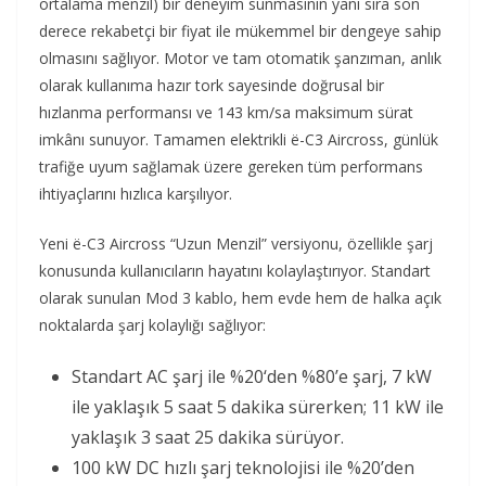
ortalama menzil) bir deneyim sunmasının yanı sıra son
derece rekabetçi bir fiyat ile mükemmel bir dengeye sahip
olmasını sağlıyor. Motor ve tam otomatik şanzıman, anlık
olarak kullanıma hazır tork sayesinde doğrusal bir
hızlanma performansı ve 143 km/sa maksimum sürat
imkânı sunuyor. Tamamen elektrikli ë-C3 Aircross, günlük
trafiğe uyum sağlamak üzere gereken tüm performans
ihtiyaçlarını hızlıca karşılıyor.
Yeni ë-C3 Aircross “Uzun Menzil” versiyonu, özellikle şarj
konusunda kullanıcıların hayatını kolaylaştırıyor. Standart
olarak sunulan Mod 3 kablo, hem evde hem de halka açık
noktalarda şarj kolaylığı sağlıyor:
Standart AC şarj ile %20‘den %80’e şarj, 7 kW
ile yaklaşık 5 saat 5 dakika sürerken; 11 kW ile
yaklaşık 3 saat 25 dakika sürüyor.
100 kW DC hızlı şarj teknolojisi ile %20’den