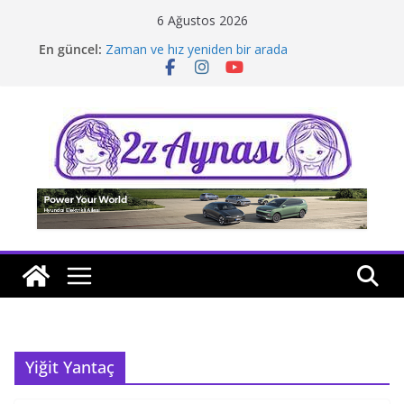
Skip
6 Ağustos 2026
to
En güncel:
Zaman ve hız yeniden bir arada
content
Borusan Next Bodrum’da açıldı
Stellantis Yönetiminde iki önemli atama
Hafif ticaride yerli üretim model sayısı artıyor
Tatil rotasında test sürüşü
Yiğit Yantaç