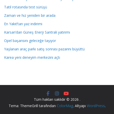
Tatil rotasında test sürüşü
Zaman ve hız yeniden bir arada
En Yakıt’tan yaz indirimi
Karsan’dan Güneş Enerji Santrali yatırımı
Opel başarısını geleceğe taşıyor
Yaşlanan araç parkı satış sonrası pazarını büyüttü
Karea yeni deneyim merkezini açtı
Tüm hakları saklıdır © 2026
.
Tema: ThemeGrill tarafından
ColorMag
. Altyapı
WordPress
.