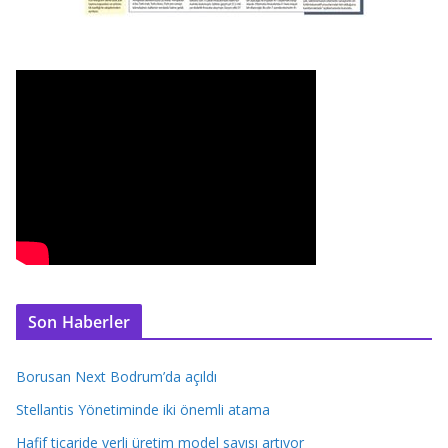
Son Haberler
Borusan Next Bodrum’da açıldı
Stellantis Yönetiminde iki önemli atama
Hafif ticaride yerli üretim model sayısı artıyor