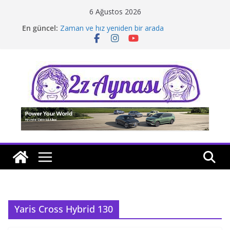
Skip
6 Ağustos 2026
to
En güncel:
Zaman ve hız yeniden bir arada
content
Borusan Next Bodrum’da açıldı
Stellantis Yönetiminde iki önemli atama
Hafif ticaride yerli üretim model sayısı artıyor
Tatil rotasında test sürüşü
Yaris Cross Hybrid 130