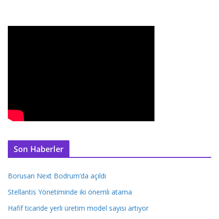
Son Haberler
Borusan Next Bodrum’da açıldı
Stellantis Yönetiminde iki önemli atama
Hafif ticaride yerli üretim model sayısı artıyor