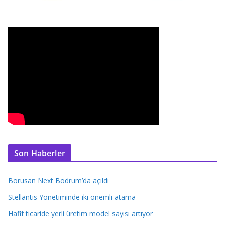
Son Haberler
Borusan Next Bodrum’da açıldı
Stellantis Yönetiminde iki önemli atama
Hafif ticaride yerli üretim model sayısı artıyor