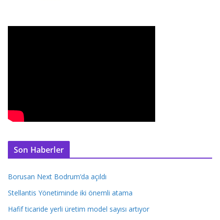
Son Haberler
Borusan Next Bodrum’da açıldı
Stellantis Yönetiminde iki önemli atama
Hafif ticaride yerli üretim model sayısı artıyor