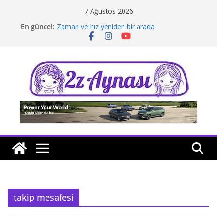
Skip
7 Ağustos 2026
to
En güncel:
Zaman ve hız yeniden bir arada
content
Borusan Next Bodrum’da açıldı
Stellantis Yönetiminde iki önemli atama
Hafif ticaride yerli üretim model sayısı artıyor
Tatil rotasında test sürüşü
takip mesafesi