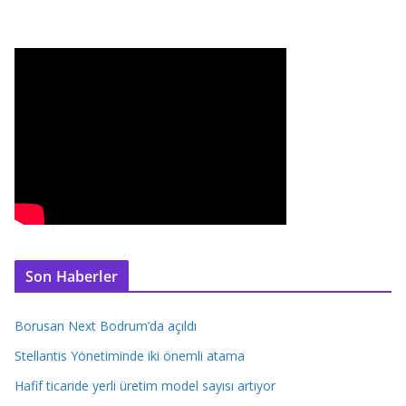
Son Haberler
Borusan Next Bodrum’da açıldı
Stellantis Yönetiminde iki önemli atama
Hafif ticaride yerli üretim model sayısı artıyor