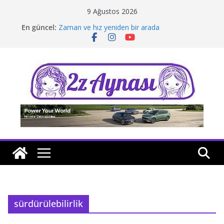
Skip
9 Ağustos 2026
to
En güncel:
Zaman ve hız yeniden bir arada
content
Borusan Next Bodrum’da açıldı
Stellantis Yönetiminde iki önemli atama
Hafif ticaride yerli üretim model sayısı artıyor
Tatil rotasında test sürüşü
sürdürülebilirlik