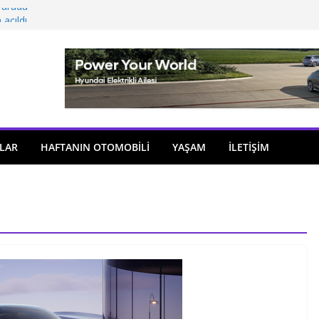
 arada
açıldı
i önemli atama
 model sayısı artıyor
ü
LAR
HAFTANIN OTOMOBILI
YAŞAM
İLETİŞİM