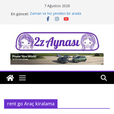
Skip
7 Ağustos 2026
to
En güncel:
Zaman ve hız yeniden bir arada
content
Borusan Next Bodrum’da açıldı
Stellantis Yönetiminde iki önemli atama
Hafif ticaride yerli üretim model sayısı artıyor
Tatil rotasında test sürüşü
rent go Araç kiralama