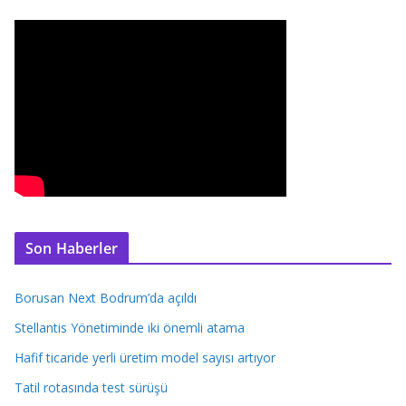
Son Haberler
Borusan Next Bodrum’da açıldı
Stellantis Yönetiminde iki önemli atama
Hafif ticaride yerli üretim model sayısı artıyor
Tatil rotasında test sürüşü