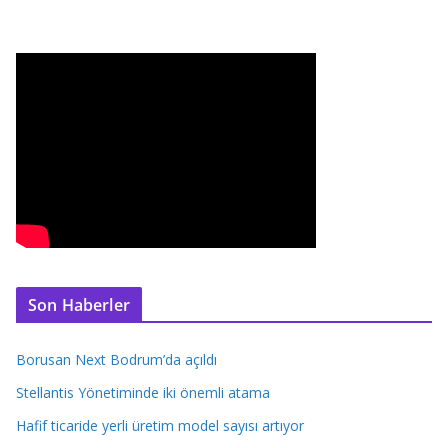
Son Haberler
Borusan Next Bodrum’da açıldı
Stellantis Yönetiminde iki önemli atama
Hafif ticaride yerli üretim model sayısı artıyor