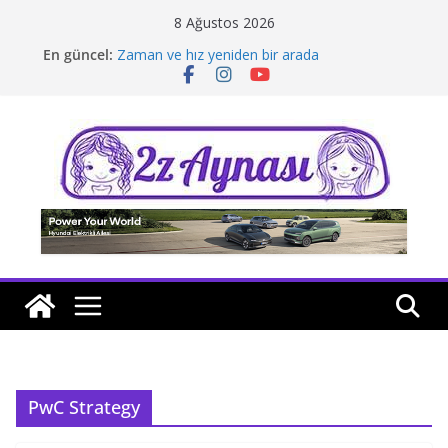
Skip
8 Ağustos 2026
to
En güncel:
Zaman ve hız yeniden bir arada
content
Borusan Next Bodrum’da açıldı
Stellantis Yönetiminde iki önemli atama
Hafif ticaride yerli üretim model sayısı artıyor
Tatil rotasında test sürüşü
PwC Strategy