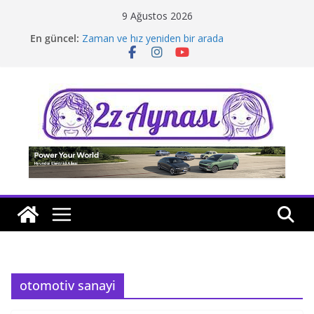
Skip
9 Ağustos 2026
to
En güncel:
Zaman ve hız yeniden bir arada
content
Borusan Next Bodrum’da açıldı
Stellantis Yönetiminde iki önemli atama
Hafif ticaride yerli üretim model sayısı artıyor
Tatil rotasında test sürüşü
otomotiv sanayi