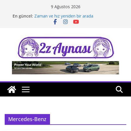
Skip
9 Ağustos 2026
to
En güncel:
Zaman ve hız yeniden bir arada
content
Borusan Next Bodrum’da açıldı
Stellantis Yönetiminde iki önemli atama
Hafif ticaride yerli üretim model sayısı artıyor
Tatil rotasında test sürüşü
Mercedes-Benz