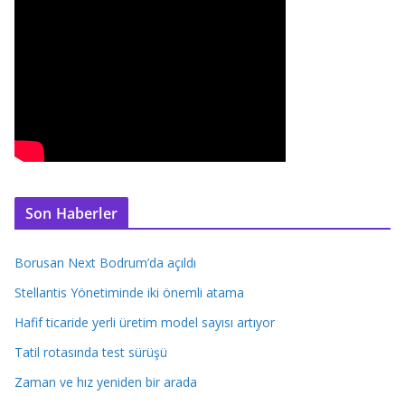
Son Haberler
Borusan Next Bodrum’da açıldı
Stellantis Yönetiminde iki önemli atama
Hafif ticaride yerli üretim model sayısı artıyor
Tatil rotasında test sürüşü
Zaman ve hız yeniden bir arada