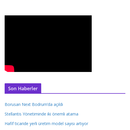
Son Haberler
Borusan Next Bodrum’da açıldı
Stellantis Yönetiminde iki önemli atama
Hafif ticaride yerli üretim model sayısı artıyor