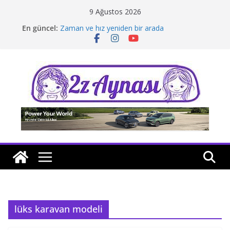
Skip
9 Ağustos 2026
to
En güncel:
Zaman ve hız yeniden bir arada
content
Borusan Next Bodrum’da açıldı
Stellantis Yönetiminde iki önemli atama
Hafif ticaride yerli üretim model sayısı artıyor
Tatil rotasında test sürüşü
lüks karavan modeli