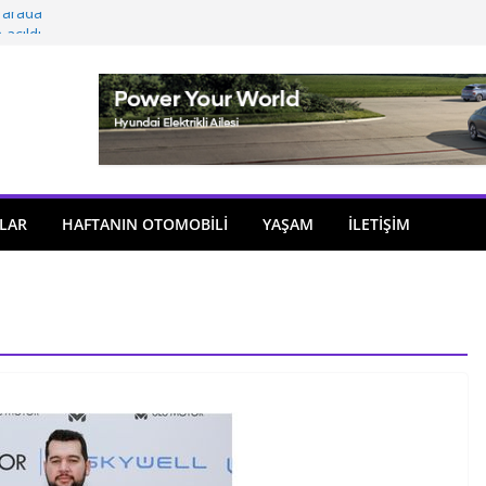
 arada
açıldı
i önemli atama
 model sayısı artıyor
ü
LAR
HAFTANIN OTOMOBILI
YAŞAM
İLETİŞİM