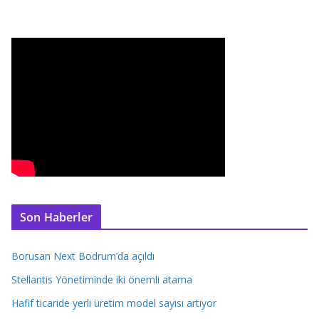
Son Haberler
Borusan Next Bodrum’da açıldı
Stellantis Yönetiminde iki önemli atama
Hafif ticaride yerli üretim model sayısı artıyor