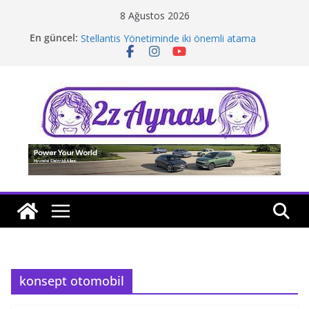
Skip
8 Ağustos 2026
to
Borusan Next Bodrum’da açıldı
En güncel:
Stellantis Yönetiminde iki önemli atama
content
Hafif ticaride yerli üretim model sayısı artıyor
Tatil rotasında test sürüşü
Zaman ve hız yeniden bir arada
konsept otomobil