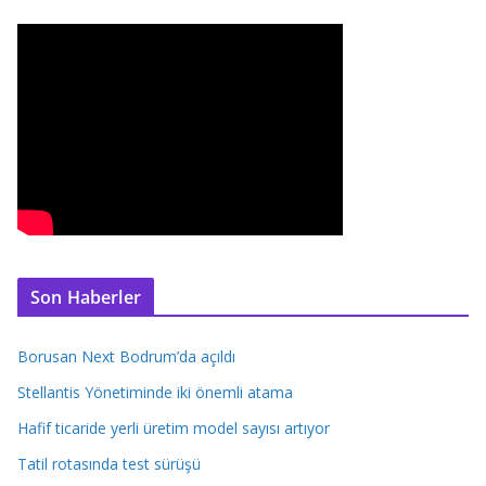
Son Haberler
Borusan Next Bodrum’da açıldı
Stellantis Yönetiminde iki önemli atama
Hafif ticaride yerli üretim model sayısı artıyor
Tatil rotasında test sürüşü