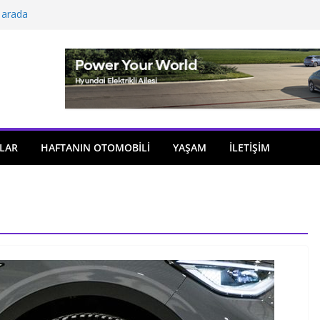
 arada
açıldı
i önemli atama
 model sayısı artıyor
ü
LAR
HAFTANIN OTOMOBILI
YAŞAM
İLETİŞİM