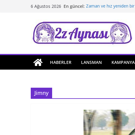
Skip
En güncel:
Zaman ve hız yeniden bir
6 Ağustos 2026
to
Borusan Next Bodrum’da 
Stellantis Yönetiminde ik
content
Hafif ticaride yerli üretim
Tatil rotasında test sürüş
HABERLER
LANSMAN
KAMPANYA
Jimny