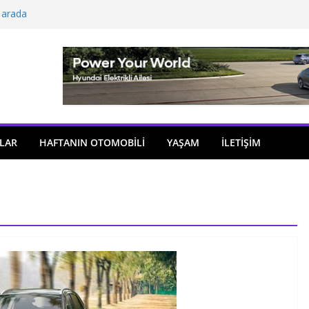
 arada
açıldı
i önemli atama
 model sayısı artıyor
ü
LAR
HAFTANIN OTOMOBILI
YAŞAM
İLETİŞİM