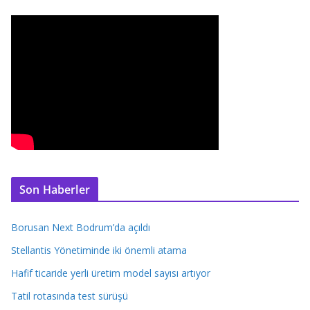
Son Haberler
Borusan Next Bodrum’da açıldı
Stellantis Yönetiminde iki önemli atama
Hafif ticaride yerli üretim model sayısı artıyor
Tatil rotasında test sürüşü