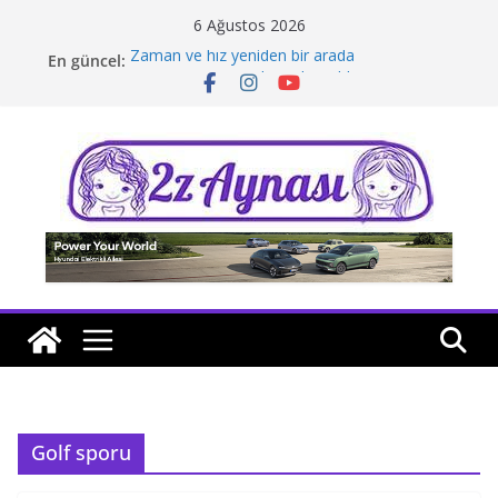
Skip
6 Ağustos 2026
to
Zaman ve hız yeniden bir arada
En güncel:
content
Borusan Next Bodrum’da açıldı
Stellantis Yönetiminde iki önemli atama
Hafif ticaride yerli üretim model sayısı artıyor
Tatil rotasında test sürüşü
Golf sporu