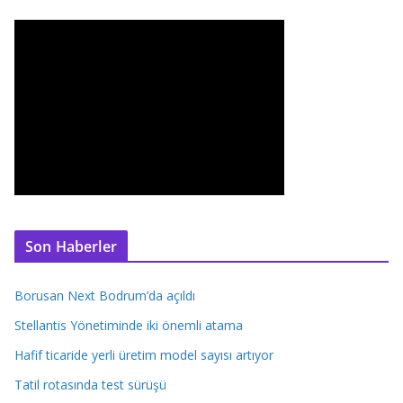
Son Haberler
Borusan Next Bodrum’da açıldı
Stellantis Yönetiminde iki önemli atama
Hafif ticaride yerli üretim model sayısı artıyor
Tatil rotasında test sürüşü