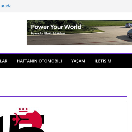
 arada
açıldı
i önemli atama
 model sayısı artıyor
ü
LAR
HAFTANIN OTOMOBILI
YAŞAM
İLETİŞİM