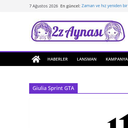
Skip
En güncel:
Zaman ve hız yeniden bir
7 Ağustos 2026
to
Borusan Next Bodrum’da 
Stellantis Yönetiminde ik
content
Hafif ticaride yerli üretim
Tatil rotasında test sürüş
HABERLER
LANSMAN
KAMPANYA
Giulia Sprint GTA